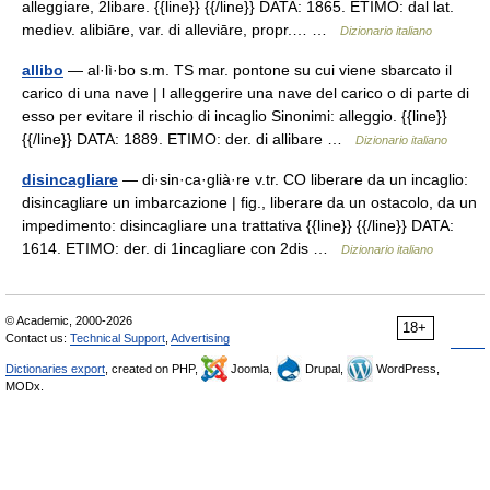
alleggiare, 2libare. {{line}} {{/line}} DATA: 1865. ETIMO: dal lat.
mediev. alibiāre, var. di alleviāre, propr.… …
Dizionario italiano
allibo
— al·lì·bo s.m. TS mar. pontone su cui viene sbarcato il
carico di una nave | l alleggerire una nave del carico o di parte di
esso per evitare il rischio di incaglio Sinonimi: alleggio. {{line}}
{{/line}} DATA: 1889. ETIMO: der. di allibare …
Dizionario italiano
disincagliare
— di·sin·ca·glià·re v.tr. CO liberare da un incaglio:
disincagliare un imbarcazione | fig., liberare da un ostacolo, da un
impedimento: disincagliare una trattativa {{line}} {{/line}} DATA:
1614. ETIMO: der. di 1incagliare con 2dis …
Dizionario italiano
© Academic, 2000-2026
18+
Contact us:
Technical Support
,
Advertising
Dictionaries export
, created on PHP,
Joomla,
Drupal,
WordPress,
MODx.