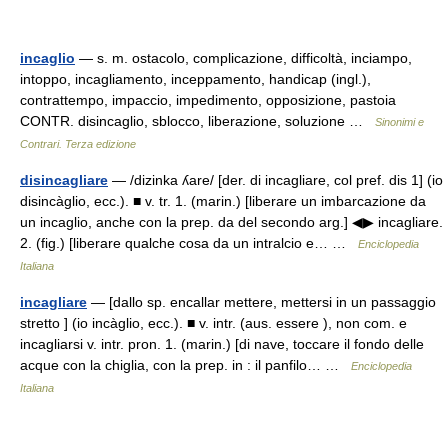
incaglio
— s. m. ostacolo, complicazione, difficoltà, inciampo,
intoppo, incagliamento, inceppamento, handicap (ingl.),
contrattempo, impaccio, impedimento, opposizione, pastoia
CONTR. disincaglio, sblocco, liberazione, soluzione …
Sinonimi e
Contrari. Terza edizione
disincagliare
— /dizinka ʎare/ [der. di incagliare, col pref. dis 1] (io
disincàglio, ecc.). ■ v. tr. 1. (marin.) [liberare un imbarcazione da
un incaglio, anche con la prep. da del secondo arg.] ◀▶ incagliare.
2. (fig.) [liberare qualche cosa da un intralcio e… …
Enciclopedia
Italiana
incagliare
— [dallo sp. encallar mettere, mettersi in un passaggio
stretto ] (io incàglio, ecc.). ■ v. intr. (aus. essere ), non com. e
incagliarsi v. intr. pron. 1. (marin.) [di nave, toccare il fondo delle
acque con la chiglia, con la prep. in : il panfilo… …
Enciclopedia
Italiana