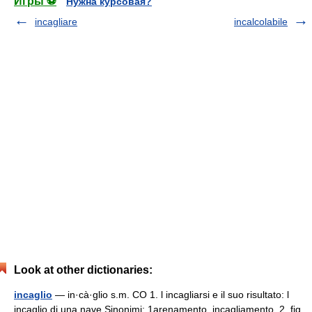
Игры ⚽
Нужна курсовая?
incagliare
incalcolabile
Look at other dictionaries:
incaglio
— in·cà·glio s.m. CO 1. l incagliarsi e il suo risultato: l
incaglio di una nave Sinonimi: 1arenamento, incagliamento. 2. fig.,