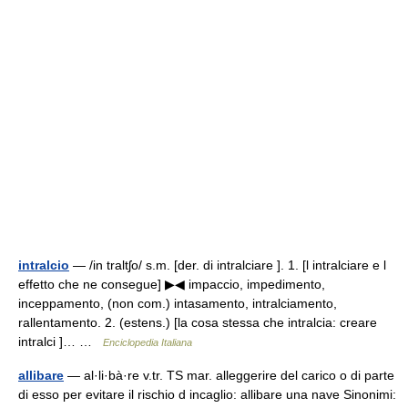
intralcio
— /in traltʃo/ s.m. [der. di intralciare ]. 1. [l intralciare e l
effetto che ne consegue] ▶◀ impaccio, impedimento,
inceppamento, (non com.) intasamento, intralciamento,
rallentamento. 2. (estens.) [la cosa stessa che intralcia: creare
intralci ]… …
Enciclopedia Italiana
allibare
— al·li·bà·re v.tr. TS mar. alleggerire del carico o di parte
di esso per evitare il rischio d incaglio: allibare una nave Sinonimi: