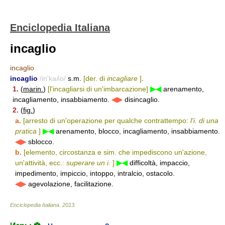
Enciclopedia Italiana
incaglio
incaglio
incaglio
/in'kaʎo/
s.m.
[der. di
incagliare
]
.
1.
(
marin.
)
[l'incagliarsi di un'imbarcazione]
▶◀
arenamento,
incagliamento, insabbiamento.
◀▶
disincaglio.
2.
(
fig.
)
a.
[arresto di un'operazione per qualche contrattempo:
l'i. di una
pratica
]
▶◀
arenamento, blocco, incagliamento, insabbiamento.
◀▶
sblocco.
b.
[elemento, circostanza e sim. che impediscono un'azione,
un'attività, ecc.:
superare un i.
]
▶◀
difficoltà, impaccio,
impedimento, impiccio, intoppo, intralcio, ostacolo.
◀▶
agevolazione, facilitazione.
Enciclopedia Italiana
.
2013
.