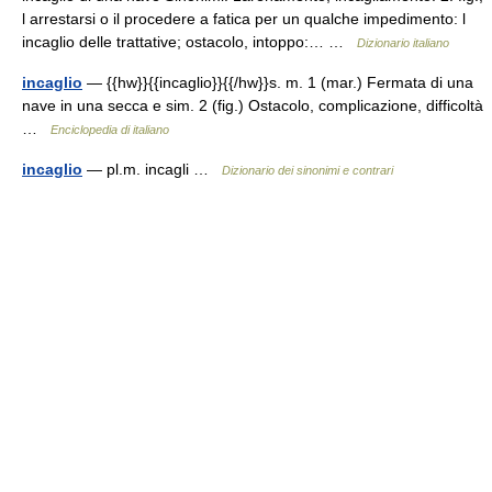
l arrestarsi o il procedere a fatica per un qualche impedimento: l
incaglio delle trattative; ostacolo, intoppo:… …
Dizionario italiano
incaglio
— {{hw}}{{incaglio}}{{/hw}}s. m. 1 (mar.) Fermata di una
nave in una secca e sim. 2 (fig.) Ostacolo, complicazione, difficoltà
…
Enciclopedia di italiano
incaglio
— pl.m. incagli …
Dizionario dei sinonimi e contrari