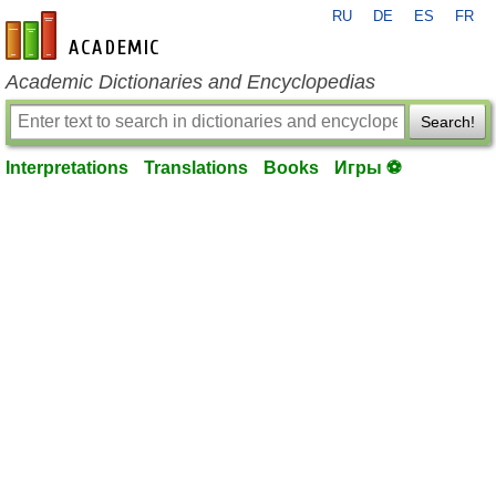
RU
DE
ES
FR
en-academic.com
Academic Dictionaries and Encyclopedias
Search!
Interpretations
Translations
Books
Игры ⚽